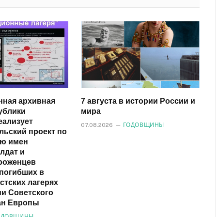
нная архивная
7 августа в истории России и
ублики
мира
еализует
07.08.2026
ГОДОВЩИНЫ
льский проект по
ию имен
лдат и
роженцев
 погибших в
стских лагерях
ии Советского
ан Европы
ОДОВЩИНЫ