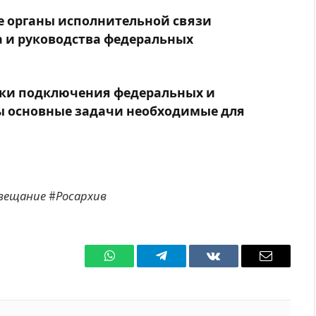
е органы исполнительной связи
ла и руководства федеральных
оки подключения федеральных и
ы основные задачи необходимые для
вещание #Росархив
WhatsApp
Телеграмм
ВКонтакте
Электро
почта