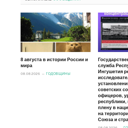
8 августа в истории России и
Государстве
мира
служба Респ
Ингушетия р
08.08.2026
ГОДОВЩИНЫ
исследовате
установлен
советских со
офицеров, у
республики,
плену в наци
на территор
Союза и стр
08.08.2026
Г