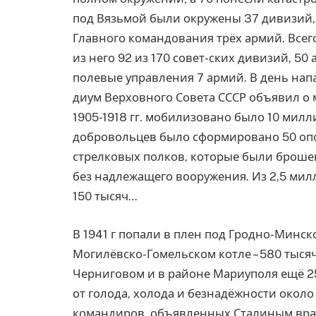
под Вязьмой были окружены 37 дивизий, 
Главного командования трёх армий. Всег
из него 92 из 170 совет-ских дивизий, 50
полевые управления 7 армий. В день нап
диум Верховного Совета СССР объявил о 
1905-1918 гг. мобилизовано было 10 милл
добровольцев было сформировано 50 оп
стрелковых полков, которые были броше
без надлежащего вооружения. Из 2,5 мил
150 тысяч…
В 1941 г попали в плен под Гродно-Минско
Могилёвско-Гомельском котле – 580 тысяч
Черниговом и в районе Мариуполя ещё 25
от голода, холода и безнадёжности окол
командиров, объявленных Сталиным вра