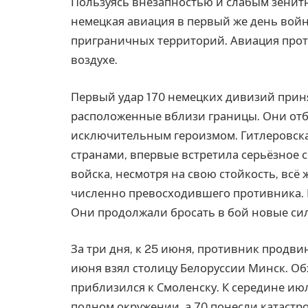
Пользуясь внезапностью и слабым зени
немецкая авиация в первый же день вой
приграничных территорий. Авиация проти
воздухе.
Первый удар 170 немецких дивизий приня
расположенные вблизи границы. Они отб
исключительным героизмом. Гитлеровска
странами, впервые встретила серьёзное 
войска, несмотря на свою стойкость, всё 
численно превосходившего противника. 
Они продолжали бросать в бой новые сил
За три дня, к 25 июня, противник продви
июня взял столицу Белоруссии Минск. О
приблизился к Смоленску. К середине июл
полном окружении, а 70 понесли катастро