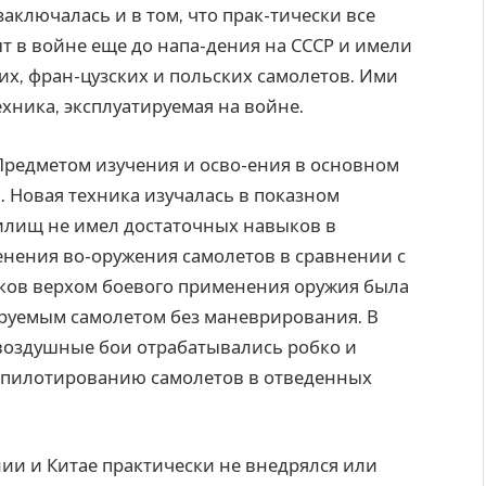
аключалась и в том, что прак-тически все
 в войне еще до напа-дения на СССР и имели
их, фран-цузских и польских самолетов. Ими
хника, эксплуатируемая на войне.
Предметом изучения и осво-ения в основном
 Новая техника изучалась в показном
чилищ не имел достаточных навыков в
енения во-оружения самолетов в сравнении с
ков верхом боевого применения оружия была
руемым самолетом без маневрирования. В
воздушные бои отрабатывались робко и
у пилотированию самолетов в отведенных
ии и Китае практически не внедрялся или