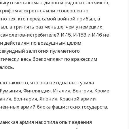
льку отчеты коман-диров и рядовых летчиков,
грифом «секретно» или «совершенно
но тех, кто перед самой войной прибыл, в
л, в три-пять раз меньше, чем у немецких
амолетов-истребителей И-15, И-153 и И-16 не
ти действиям по воздушным целям
секундный залп огня пулеметного
ктически весь боекомплект по вражеским
алось.
 также то, что она не одна выступила
 Румыния, Финляндия, Италия, Венгрия. Кроме
ания, Бол-гария, Япония. Красной армии
нён-ных армий блока фашистских государств.
рманская армия накопила опыт ведения