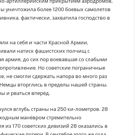
тно-артиллерийским прикрытием аэродромов,
ны уничтожила более 1200 боевых самолетов
вника, фактически, захватила господство в
ли на себя и части Красной Армии,
ивали натиск фашистских полчищ с
я армия, до сих пор воевавшая со слабыми
сопротивление. Но советские пограничные
же, не смогли сдержать напора во много раз
Немцы вторглись в пределы нашей страны.
ы и рваться вперёд.
нулся вглубь страны на 250 ки-лометров. 28
бходным манёвром стремительно
я из 170 советских дивизий 28 оказались в
фические потери. В сентябре этого же года