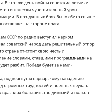
ы. В этот же день войны советские летчики
етов и нанесли чувствительный урон
иации. В воз-душных боях было сбито свыше
 оставался на стороне врага.
дам СССР по радио выступил нарком
вал советский народ дать решительный отпор
то страна от-стоит свою честь и
пление словами, ставшими программными на
удет разбит. Победа будет за нами».
ана, подвергнутая варварскому нападению
д огромных трудностей и военных неудач.
о врасплох большинство дивизий и полков