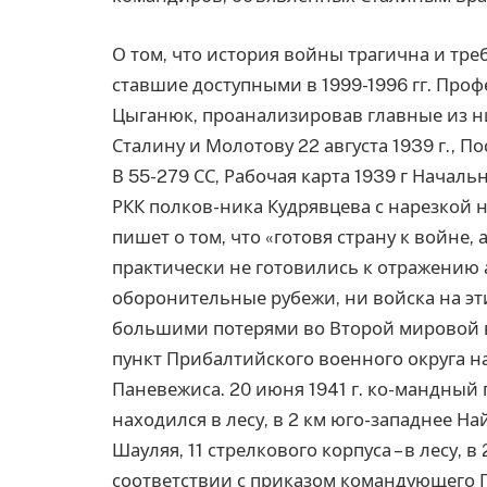
О том, что история войны трагична и тре
ставшие доступными в 1999-1996 гг. Про
Цыганюк, проанализировав главные из н
Сталину и Молотову 22 августа 1939 г., П
В 55-279 СС, Рабочая карта 1939 г Нача
РКК полков-ника Кудрявцева с нарезкой
пишет о том, что «готовя страну к войне,
практически не готовились к отражению 
оборонительные рубежи, ни войска на эт
большими потерями во Второй мировой 
пункт Прибалтийского военного округа на
Паневежиса. 20 июня 1941 г. ко-мандный 
находился в лесу, в 2 км юго-западнее На
Шауляя, 11 стрелкового корпуса – в лесу, 
соответствии с приказом командующего П