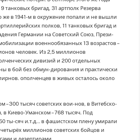
9 танковых бригад, 31 артполк Резерва
о же в 1941-м в окружение попали и не вышли
 артиллерийских полков, 11 танковых бригад и
адения Германии на Советский Союз, Прези-
мобилизации военнообязанных 13 возрастов –
ионов человек. Из 2,5 миллионов
олченческих дивизий и 200 отдельных
ны в бой без обмун-дирования и практически
лирнов. ополченцев в живых осталось около
м – 300 тысяч советских вои-нов, в Витебско-
, в Киево-Уманском – 768 тысяч. Под
0 ты-сяч и.т.д… в фашистском плену умирали
о четырёх миллионов советских бойцов и
гами и дезертирами