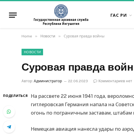
ГАС РИ
»
»
Home
Новости
Суровая правда войны
НОВОСТИ
Суровая правда вой
Автор:
Администратор
22.06.2023
Комментариев нет
На рассвете 22 июня 1941 года, веролом
ПОДЕЛИТЬСЯ
гитлеровская Германия напала на Советс
огонь по пограничным заставам, штабам 
Немецкая авиация нанесла удары по аэр