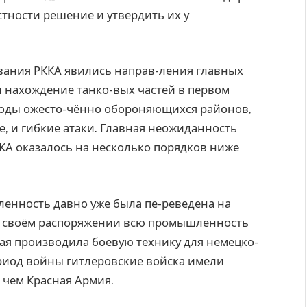
тности решение и утвердить их у
ания РККА явились направ-ления главных
 нахождение танко-вых частей в первом
оды ожесто-чённо обороняющихся районов,
е, и гибкие атаки. Главная неожиданность
ККА оказалось на несколько порядков ниже
ленность давно уже была пе-реведена на
в своём распоряжении всю промышленность
ая производила боевую технику для немецко-
риод войны гитлеровские войска имели
 чем Красная Армия.