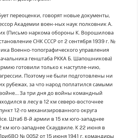
бует переоценки, говорят новые документы,
фессор Академии воен-ных наук полковник А.
их (Письмо наркома обороны К. Ворошилова
остановление СНК СССР от 2 сентября 1939 г. №
льника Военно-топографического управления
 начальника генштаба РККА Б. Шапошникова)
 армию готовили только к наступле-нию,
агрессии. Поэтому не были подготовлены ни
их рубежах, за что народ поплатился самыми
войне… За три дня до войны командный
ходился в лесу в 12 км северо-восточнее
пункт 12-го механизированного округа
йсе. Штаб 8-й армии в 15 км юго-западнее
в 2 км юго-западнее Скаудвиле. К 22 июня в
рибВО № 0052 от 15 июня 1941 г. командиры