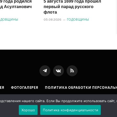
29 года родился
5 августа 1699 года прошел
д Асултанович
первый парад русского
флота
ОДОВЩИНЫ
05.08.2026
ГОДОВЩИНЫ
Телеграмм
ВКонтакте
RSS-
канал
ЕЯ
ФОТОГАЛЕРЕЯ
ПОЛИТИКА ОБРАБОТКИ ПЕРСОНАЛЬ
Государственная архивная служба Республики Ингушетия. Designed b
ставления нашего сайта. Если Вы продолжите использовать сайт, м
Хорошо
Политика конфиденциальности