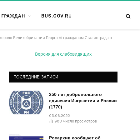
 ГРАЖДАН
BUS.GOV.RU
а VI гражданам Сталинграда в ознаменование героической обороны города
Версия для слабовидящих
ПОСЛЕДНИЕ ЗАПИСИ
250 лет добровольного
единения Ингушетии и России
(1770)
03.06.2022
908
Число просмотров
Росархив сообщает об