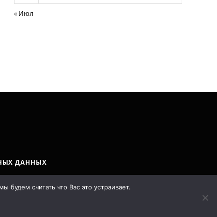
« Июл
НЫХ ДАННЫХ
y
LostArt
.
ы будем считать что Вас это устраивает.