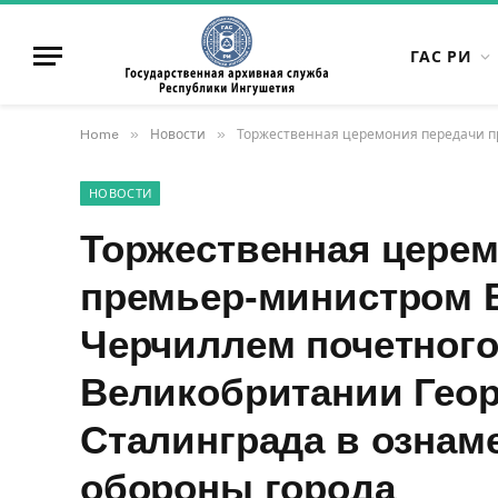
ГАС РИ
»
»
Home
Новости
Торжественная церемония передачи премьер-мин
НОВОСТИ
Торжественная церем
премьер-министром В
Черчиллем почетного
Великобритании Геор
Сталинграда в ознам
обороны города