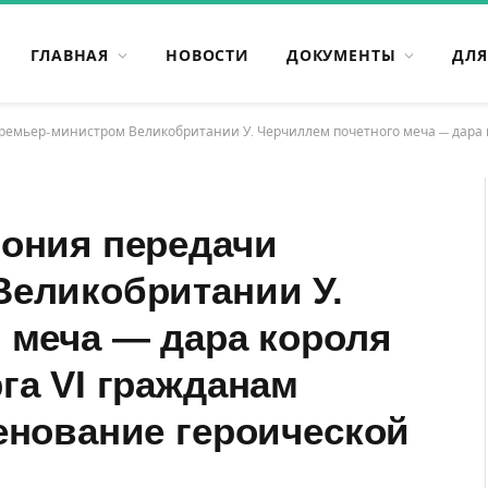
ГЛАВНАЯ
НОВОСТИ
ДОКУМЕНТЫ
ДЛЯ
истром Великобритании У. Черчиллем почетного меча — дара короля Великобритании Георг
ония передачи
еликобритании У.
 меча — дара короля
га VI гражданам
енование героической