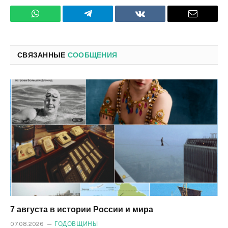
WhatsApp
Телеграмм
ВКонтакте
Электро
почта
СВЯЗАННЫЕ
СООБЩЕНИЯ
7 августа в истории России и мира
07.08.2026
ГОДОВЩИНЫ