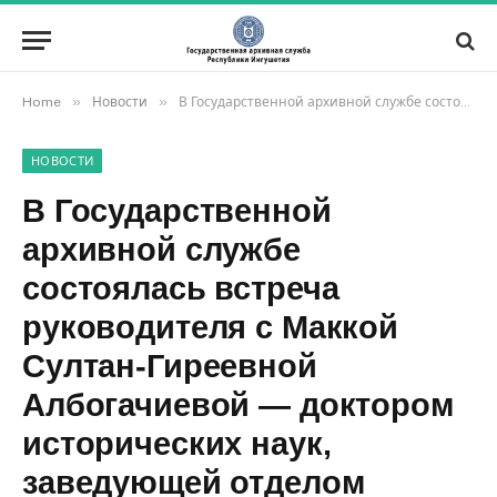
»
»
Home
Новости
В Государственной архивной службе состоялась встреча руководителя с Маккой Султан-Гиреевной Албогачиевой — доктором исторических наук, заведующей отделом этнографии Кавказа Музея антропологии и этнографии имени Петра Великого (Кунсткамера) Российской академии наук
НОВОСТИ
В Государственной
архивной службе
состоялась встреча
руководителя с Маккой
Султан-Гиреевной
Албогачиевой — доктором
исторических наук,
заведующей отделом