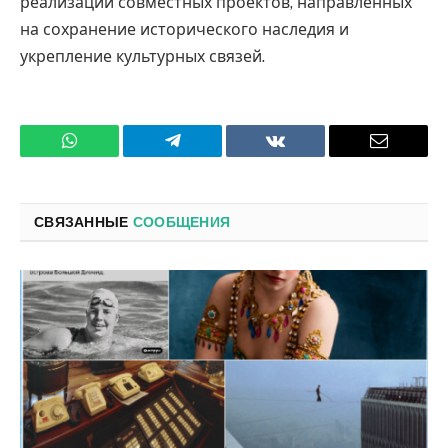
реализации совместных проектов, направленных
на сохранение исторического наследия и
укрепление культурных связей.
WhatsApp
Телеграмм
ВКонтакте
Электро
почта
СВЯЗАННЫЕ
СООБЩЕНИЯ