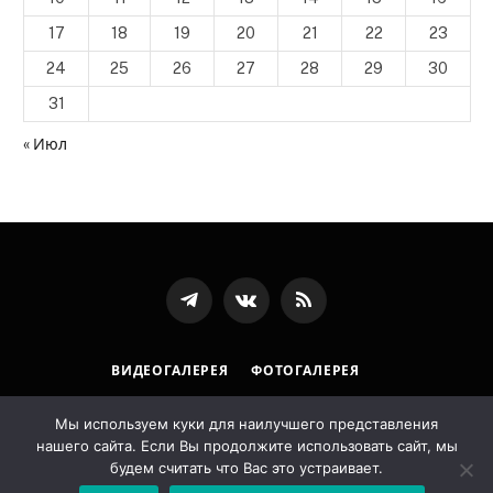
17
18
19
20
21
22
23
24
25
26
27
28
29
30
31
« Июл
Телеграмм
ВКонтакте
RSS-
канал
ВИДЕОГАЛЕРЕЯ
ФОТОГАЛЕРЕЯ
ПОЛИТИКА ОБРАБОТКИ ПЕРСОНАЛЬНЫХ ДАННЫХ
Мы используем куки для наилучшего представления
нашего сайта. Если Вы продолжите использовать сайт, мы
© 2026 Государственная архивная служба Республики
будем считать что Вас это устраивает.
Ингушетия. Designed by
LostArt
.