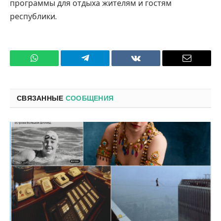
программы для отдыха жителям и гостям
республики.
WhatsApp
Телеграмм
ВКонтакте
Электро
почта
СВЯЗАННЫЕ
СООБЩЕНИЯ