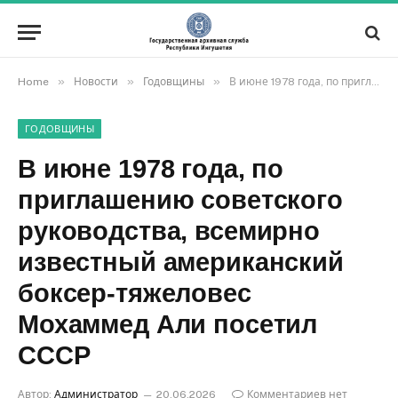
»
»
»
Home
Новости
Годовщины
В июне 1978 года, по приглашению советского руководства, всемирно известный американский боксер-тяжеловес Мохаммед Али посетил СССР
ГОДОВЩИНЫ
В июне 1978 года, по
приглашению советского
руководства, всемирно
известный американский
боксер-тяжеловес
Мохаммед Али посетил
СССР
Автор:
Администратор
20.06.2026
Комментариев нет