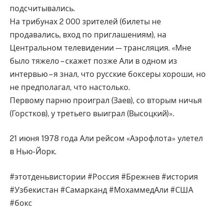
подсчитывались.
На трибунах 2 000 зрителей (билеты не
продавались, вход по приглашениям), на
Центральном телевидении — трансляция. «Мне
было тяжело – скажет позже Али в одном из
интервью – я знал, что русские боксеры хороши, но
не предполагал, что настолько.
Первому парню проиграл (Заев), со вторым ничья
(Горстков), у третьего выиграл (Высоцкий)».
21 июня 1978 года Али рейсом «Аэрофлота» улетел
в Нью-Йорк.
#этотденьвистории #Россия #Брежнев #история
#Узбекистан #Самарканд #МохаммедАли #США
#бокс