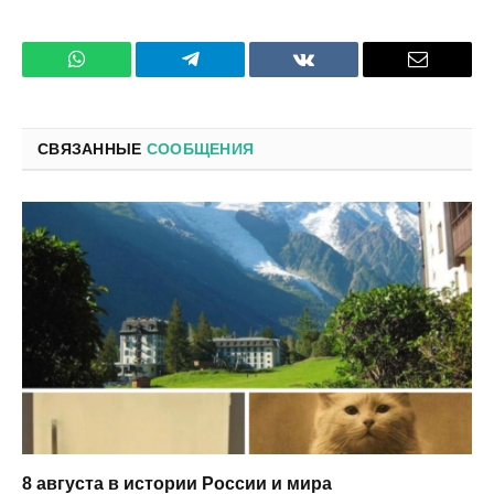
WhatsApp
Телеграмм
ВКонтакте
Электро
почта
СВЯЗАННЫЕ
СООБЩЕНИЯ
8 августа в истории России и мира