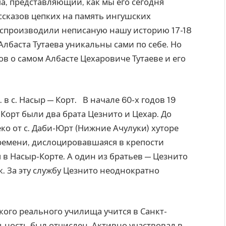
ча, представляющий, как мы его сегодня
ссказов цепких на память ингушских
воспроизводили неписаную нашу историю 17-18
Албаста Тутаева уникальны сами по себе. Но
ов о самом Албасте Цехаровиче Тутаеве и его
 в с. Насыр — Корт. В начале 60-х годов 19
-Корт были два брата Цезнито и Цехар. До
ко от с. Даби-Юрт (Нижние Ачулуки) хуторе
ремени, дислоцировавшаяся в крепости
 в Насыр-Корте. А один из братьев — Цезнито
. За эту службу Цезнито неоднократно
кого реального училища учится в Санкт-
ьность был отчислен. Активно участвовал в