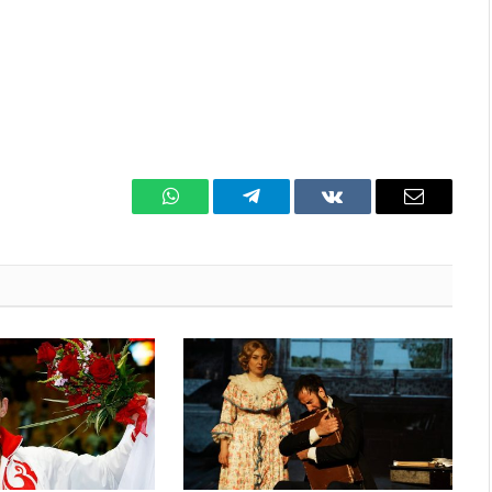
WhatsApp
Телеграмм
ВКонтакте
Электро
почта