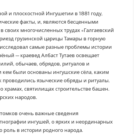
ой и плоскостной Ингушетии в 1881 году,
ические факты, и, являются бесценными
 в своих многочисленных трудах «Галгаевский
Приезд грузинской царицы Тамары в горную
. исследовал самые разные проблемы истории
чёный — краевед Албаст Тутаев освещает
лий, обычаев, обрядов, ритуалов и
а и кем были основаны ингушские сёла, каким
к проводились языческие обряды и ритуалы.
 о храмах, святилищах строительстве башен.
рских народов.
отомков очень важные сведения
этнографии ингушей, о ярких и неординарных
 роль в истории родного народа.