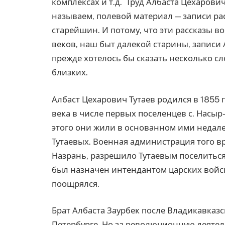
комплексах и т.д. Труд Албаста Цехарови
называем, полевой материал — записи ра
старейшин. И потому, что эти рассказы 
веков, наш быт далекой старины, записи 
прежде хотелось бы сказать несколько сл
близких.
Албаст Цехарович Тутаев родился в 1855 г.
века в числе первых поселенцев с. Насыр
этого они жили в основанном ими недале
Тутаевых. Военная администрация того в
Назрань, разрешило Тутаевым поселиться
был назначен интендантом царских войск
поощрялся.
Брат Албаста Заурбек после Владикавказс
Петербурге. Но за революционную деятел