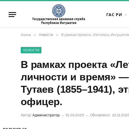
ГАС РИ
»
»
Home
Новости
В рамках проекта «Летопись Ингушетии
НОВОСТИ
В рамках проекта «Л
личности и время» —
Тутаев (1855–1941), э
офицер.
Автор:
Администратор
16.09.2025
Обновлено:
22.12.202