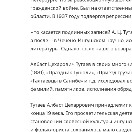
гражданской войне. Был на ответственн
области. В 1937 году подвергся репрессии
Что касается подлинных записей А. Ц. Ту
а после — в Чечено-Ингушском научно-ис
литературы. Однако после нашего возвра
Албаст Цехарович Тутаев в своих многоч
(1881), «Праздник Тушоли», «Приезд гру
«Галгаевцы в Санибе» и т.д. исследовал 
фамилий, памятников, исполнения обрядо
Тутаев Албаст Цехаррович принадлежит 
конца 19 века. Его просветительская дея
становлении словесной культуры ингушск
и фольклориста сохранилось мало сведе