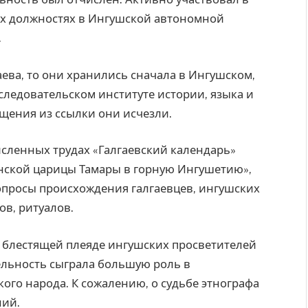
ых должностях в Ингушской автономной
.
таева, то они хранились сначала в Ингушском,
следовательском институте истории, языка и
щения из ссылки они исчезли.
исленных трудах «Галгаевский календарь»
зинской царицы Тамары в горную Ингушетию»,
вопросы происхождения галгаевцев, ингушских
в, ритуалов.
к блестящей плеяде ингушских просветителей
тельность сыграла большую роль в
ого народа. К сожалению, о судьбе этнографа
ний.