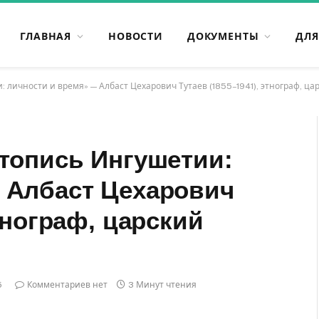
ГЛАВНАЯ
НОВОСТИ
ДОКУМЕНТЫ
ДЛЯ
: личности и время» — Албаст Цехарович Тутаев (1855–1941), этнограф, ца
етопись Ингушетии:
 Албаст Цехарович
тнограф, царский
5
Комментариев нет
3 Минут чтения