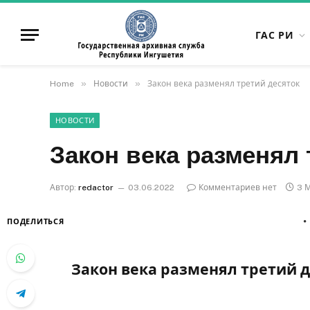
ГАС РИ
»
»
Home
Новости
Закон века разменял третий десяток
НОВОСТИ
Закон века разменял 
Автор:
redactor
03.06.2022
Комментариев нет
3 
ПОДЕЛИТЬСЯ
Закон века разменял третий 