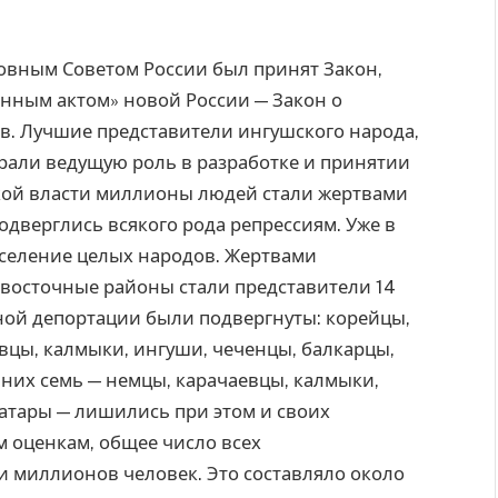
ховным Советом России был принят Закон,
нным актом» новой России — Закон о
. Лучшие представители ингушского народа,
рали ведущую роль в разработке и принятии
тской власти миллионы людей стали жертвами
одверглись всякого рода репрессиям. Уже в
ыселение целых народов. Жертвами
е восточные районы стали представители 14
ьной депортации были подвергнуты: корейцы,
цы, калмыки, ингуши, чеченцы, балкарцы,
 них семь — немцы, карачаевцы, калмыки,
атары — лишились при этом и своих
 оценкам, общее число всех
 миллионов человек. Это составляло около