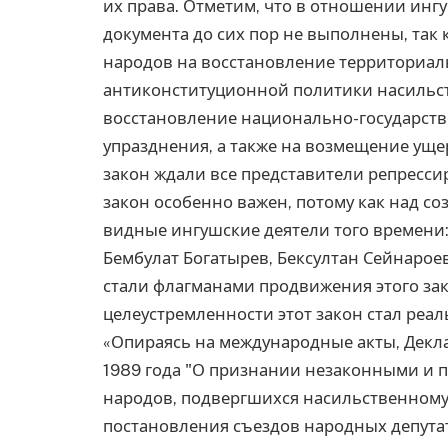
их права. Отметим, что в отношении инг
документа до сих пор не выполнены, так
народов на восстановление территориал
антиконституционной политики насильст
восстановление национально-государств
упразднения, а также на возмещение ущер
закон ждали все представители репресс
закон особенно важен, потому как над со
видные ингушские деятели того времени: 
Бембулат Богатырев, Бексултан Сейнароев
стали флагманами продвижения этого зак
целеустремленности этот закон стал реал
«Опираясь на международные акты, Декла
1989 года "О признании незаконными и 
народов, подвергшихся насильственному 
постановления съездов народных депута