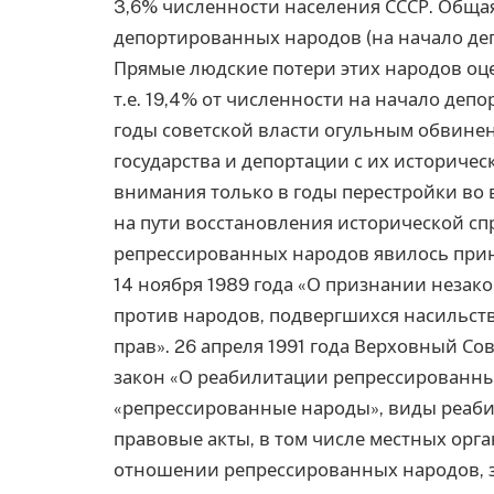
3,6% численности населения СССР. Общая
депортированных народов (на начало деп
Прямые людские потери этих народов оц
т.е. 19,4% от численности на начало деп
годы советской власти огульным обвинен
государства и депортации с их историче
внимания только в годы перестройки во 
на пути восстановления исторической с
репрессированных народов явилось прин
14 ноября 1989 года «О признании неза
против народов, подвергшихся насильст
прав». 26 апреля 1991 года Верховный С
закон «О реабилитации репрессированны
«репрессированные народы», виды реаб
правовые акты, в том числе местных орг
отношении репрессированных народов, 