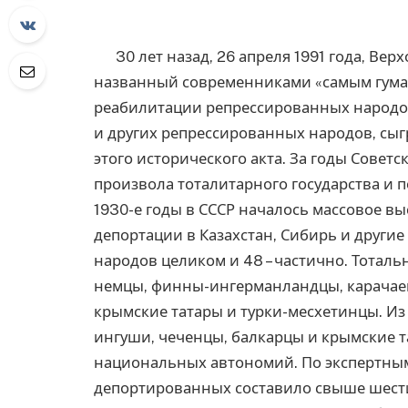
30 лет назад, 26 апреля 1991 года, Вер
названный современниками «самым гума
реабилитации репрессированных народов
и других репрессированных народов, сыг
этого исторического акта. За годы Сове
произвола тоталитарного государства и п
1930-е годы в СССР началось массовое в
депортации в Казахстан, Сибирь и други
народов целиком и 48 – частично. Тотал
немцы, финны-ингерманландцы, карачаев
крымские татары и турки-месхетинцы. Из
ингуши, чеченцы, балкарцы и крымские т
национальных автономий. По экспертным
депортированных составило свыше шести