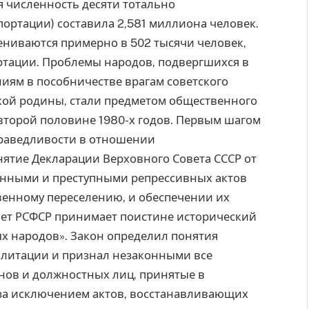
 численность десяти тотально
ортации) составила 2,581 миллиона человек.
ениваются примерно в 502 тысячи человек,
ортации. Проблемы народов, подвергшихся в
иям в пособничестве врагам советского
ской родины, стали предметом общественного
второй половине 1980-х годов. Первым шагом
праведливости в отношении
ятие Декларации Верховного Совета СССР от
конными и преступными репрессивных актов
венному переселению, и обеспечении их
овет РСФСР принимает поистине исторический
х народов». Закон определил понятия
илитации и признал незаконными все
анов и должностных лиц, принятые в
за исключением актов, восстанавливающих