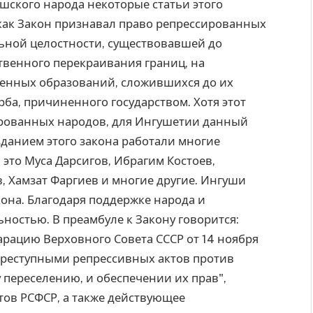
ушского народа некоторые статьи этого
 как Закон признавал право репрессированных
ьной целостности, существовавшей до
венного перекраивания границ, на
енных образований, сложившихся до их
ба, причиненного государством. Хотя этот
ированных народов, для Ингушетии данный
зданием этого закона работали многие
это Муса Дарсигов, Ибрагим Костоев,
, Хамзат Фаргиев и многие другие. Ингуши
она. Благодаря поддержке народа и
ьностью. В преамбуле к Закону говорится:
рацию Верховного Совета СССР от 14 ноября
преступными репрессивных актов против
переселению, и обеспечении их прав",
тов РСФСР, а также действующее