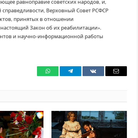
яющее равноправие советских народов, и,
й справедливости, Верховный Совет РСФСР
актов, принятых в отношении
настоящий Закон об их реабилитации».
ентов и научно-информационной работы
WhatsApp
Телеграмм
ВКонтакте
Электро
почта