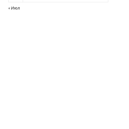
« Июл
нная