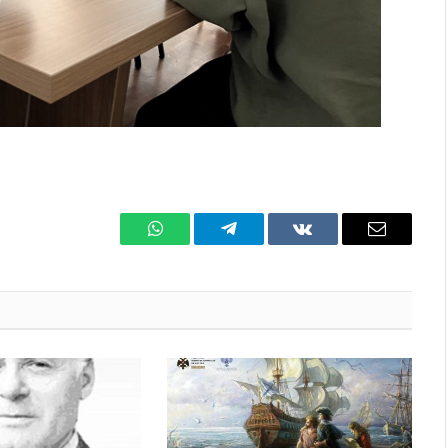
WhatsApp
Телеграмм
ВКонтакте
Электро
почта