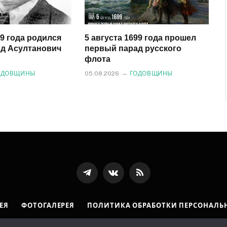
29 года родился
5 августа 1699 года прошел
д Асултанович
первый парад русского
флота
ОДОВЩИНЫ
05.08.2026
ГОДОВЩИНЫ
Телеграмм
ВКонтакте
RSS-
канал
ЕЯ
ФОТОГАЛЕРЕЯ
ПОЛИТИКА ОБРАБОТКИ ПЕРСОНАЛЬ