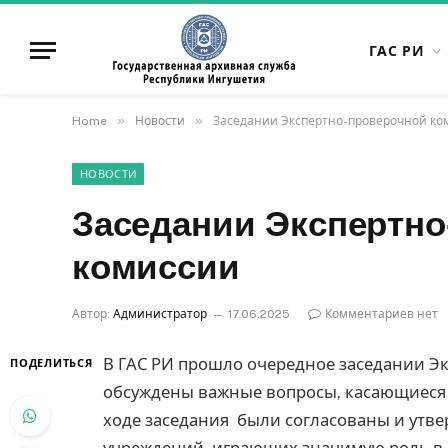
ГАС РИ
»
»
Home
Новости
Заседании Экспертно-проверочной ко
НОВОСТИ
Заседании Экспертно
комиссии
Автор:
Администратор
17.06.2025
Комментариев нет
В ГАС РИ прошло очередное заседании Э
ПОДЕЛИТЬСЯ
обсуждены важные вопросы, касающиеся 
ходе заседания
были согласованы и утв