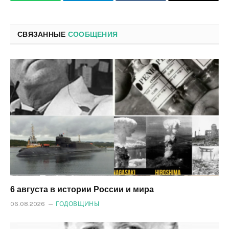
WhatsApp
Телеграмм
ВКонтакте
Электро
почта
СВЯЗАННЫЕ
СООБЩЕНИЯ
6 августа в истории России и мира
06.08.2026
ГОДОВЩИНЫ