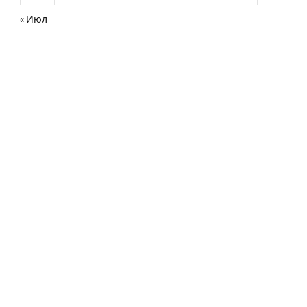
« Июл
нная