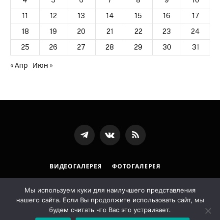
11
12
13
14
15
16
17
18
19
20
21
22
23
24
25
26
27
28
29
30
31
« Апр
Июн »
Телеграмм
ВКонтакте
RSS-
канал
ВИДЕОГАЛЕРЕЯ
ФОТОГАЛЕРЕЯ
ПОЛИТИКА ОБРАБОТКИ ПЕРСОНАЛЬНЫХ ДАННЫХ
Мы используем куки для наилучшего представления
нашего сайта. Если Вы продолжите использовать сайт, мы
© 2026 Государственная архивная служба Республики
будем считать что Вас это устраивает.
Ингушетия. Designed by
LostArt
.