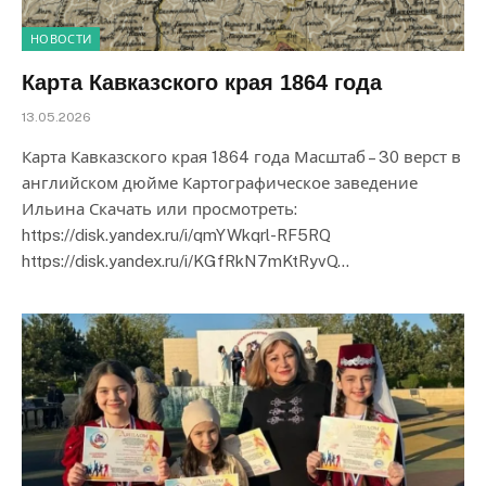
НОВОСТИ
Карта Кавказского края 1864 года
13.05.2026
Карта Кавказского края 1864 года Масштаб – 30 верст в
английском дюйме Картографическое заведение
Ильина Скачать или просмотреть:
https://disk.yandex.ru/i/qmYWkqrl-RF5RQ
https://disk.yandex.ru/i/KGfRkN7mKtRyvQ…